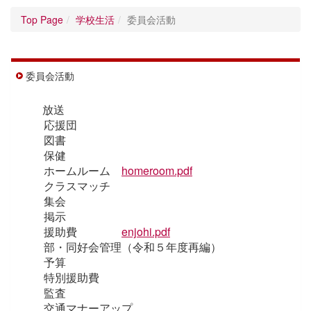
Top Page
学校生活
委員会活動
委員会活動
放送
応援団
図書
保健
ホームルーム
homeroom.pdf
クラスマッチ
集会
掲示
援助費
enjohi.pdf
部・同好会管理（令和５年度再編）
予算
特別援助費
監査
交通マナーアップ