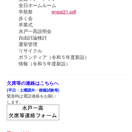
全日ホームルーム
学苑祭
ensai21.pdf
歩く会
卒業式
水戸一高説明会
自由討論検討
選挙管理
リサイクル
ボランティア（令和５年度新設）
情報（令和５年度新設
）
欠席等の連絡はこちらへ
(
平日・土曜課外・模擬試験等)
緊急時は電話連絡をお願い
します。