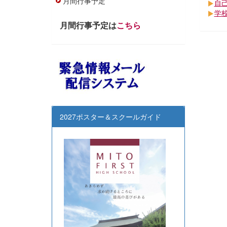
月間行事予定
自
学
月間行事予定は
こちら
2027ポスター＆スクールガイド