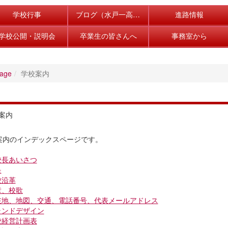
学校行事
ブログ（水戸一高の風景）
進路情報
学校公開・説明会
卒業生の皆さんへ
事務室から
age
学校案内
案内
案内のインデックスページです。
校長あいさつ
是
校沿革
章、校歌
在地、地図、交通、電話番号、代表メールアドレス
ランドデザイン
校経営計画表