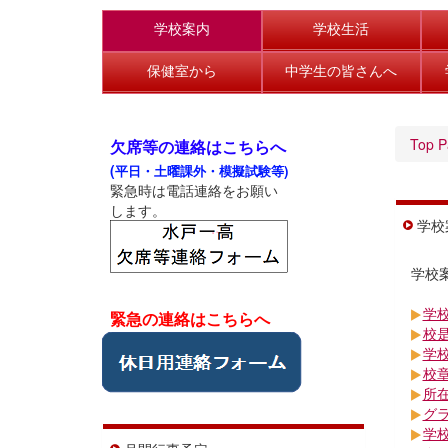
学校案内
学校生活
保健室から
中学生の皆さんへ
Top P
欠席等の連絡はこちらへ
(
平日・土曜課外・模擬試験等)
緊急時は電話連絡をお願い
します。
学校
学校
学
緊急の連絡はこちらへ
校
学
校
所
グ
学