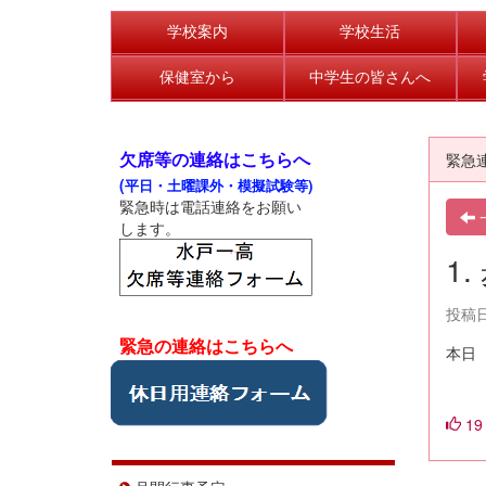
学校案内
学校生活
保健室から
中学生の皆さんへ
欠席等の連絡はこちらへ
緊急
(
平日・土曜課外・模擬試験等)
緊急時は電話連絡をお願い
します。
1
投稿日時
緊急の連絡はこちらへ
本日
19