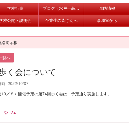
学校行事
ブログ（水戸一高の風景）
進路情報
学校公開・説明会
卒業生の皆さんへ
事務室から
連絡掲示板
一覧へ
. 歩く会について
: 2022/10/07
（10／８）開催予定の第74回歩く会は、予定通り実施します。
134