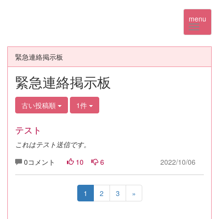
menu
緊急連絡掲示板
緊急連絡掲示板
古い投稿順
1件
テスト
これはテスト送信です。
0コメント
10
6
2022/10/06
1
2
3
»