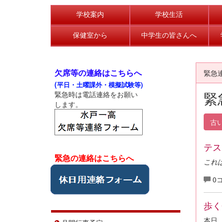
学校案内
学校生活
保健室から
中学生の皆さんへ
欠席等の連絡はこちらへ
緊急
(
平日・土曜課外・模擬試験等)
緊
緊急時は電話連絡をお願い
します。
古
テス
緊急の連絡はこちらへ
これ
0
歩く
本日