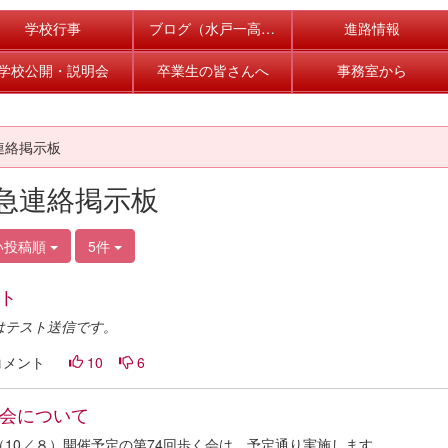
学校行事
ブログ（水戸一高の風景）
進路情報
学校公開・説明会
卒業生の皆さんへ
事務室から
連絡掲示板
急連絡掲示板
い投稿順
5件
ト
はテスト送信です。
コメント
10
6
会について
（10／８）開催予定の第74回歩く会は、予定通り実施します。