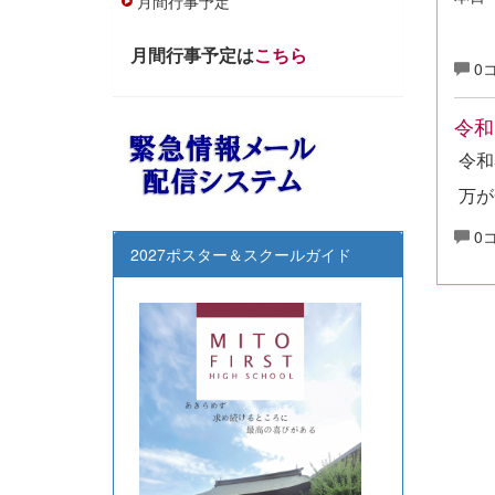
月間行事予定
月間行事予定は
こちら
0
令和
令和
万が
0
2027ポスター＆スクールガイド