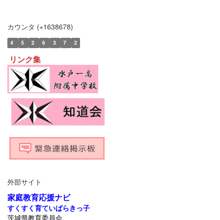
カウンタ (+1638678)
4
5
2
6
3
7
2
リンク集
外部サイト
家庭教育応援ナビ
すくすく育ていばらきっ子
茨城県教育委員会